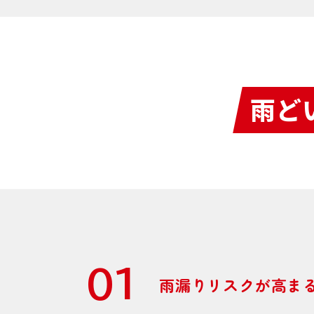
雨ど
01
雨漏りリスクが高ま