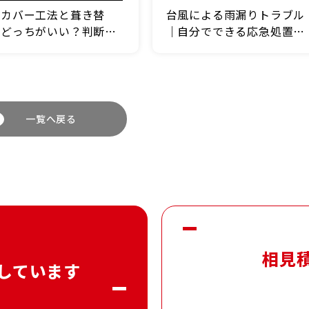
根カバー工法と葺き替
台風による雨漏りトラブル
、どっちがいい？判断基
｜自分でできる応急処置と
を解説
業者へ依頼するタイミング
一覧へ戻る
相見
しています