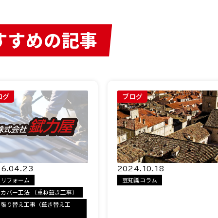
すすめの記事
ログ
ブログ
6.04.23
2024.10.18
根リフォーム
豆知識コラム
根カバー工法 （重ね葺き工事）
根張り替え工事（葺き替え工
）