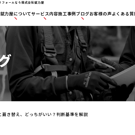
リフォームなら株式会社錻力屋
P
錻力屋について
サービス内容
施工事例
ブログ
お客様の声
よくある質
グ
と葺き替え、どっちがいい？判断基準を解説