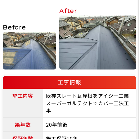
After
Before
工事情報
施工内容
既存スレート瓦屋根をアイジー工業
スーパーガルテクトでカバー工法工
事
築年数
20年前後
保証年数
施工保証10年