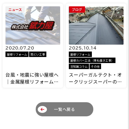
徴を解説
ーム専門店 錻力屋（ぶり
ニュース
ブログ
きや）
2020.07.20
2025.10.14
屋根リフォーム
雨どい工事
屋根リフォーム
屋根カバー工法 （重ね葺き工事）
豆知識コラム
その他
台風・地震に強い屋根へ
スーパーガルテクト・オ
｜金属屋根リフォームで
ークリッジスーパーの屋
安心と安全を守る｜関東
根カバー工事費用を比較
一円対応の錻力屋（ぶり
【2025年10月現在】
きや）
一覧へ戻る