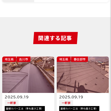
関連する記事
埼玉県
吉川市
埼玉県
春日部市
2025.09.19
2025.09.19
一軒家
一軒家
屋根カバー工法 （重ね葺き工事）
屋根カバー工法 （重ね葺き工事）